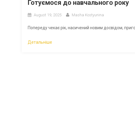
Готуємося до навчального року
August 19, 2025
Masha Kostyunina
Попереду чекає рік, насичений новим досвідом, при
Детальніше